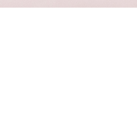
Обо мне
Привет! Я Ксюша,
и я — твой фотограф
Я умею «читать» людей и точно знаю, чего хочет
женщина…